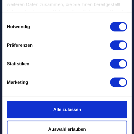
Danke für euren
weiteren Daten zusammen, die Sie ihnen bereitgestellt
Besuch auf der
haben oder die sie im Rahmen Ihrer Nutzung der Dienste
gesammelt haben.
Einwilligungsauswahl
succeet26!
Notwendig
Präferenzen
Statistiken
Marketing
Alle zulassen
Auswahl erlauben