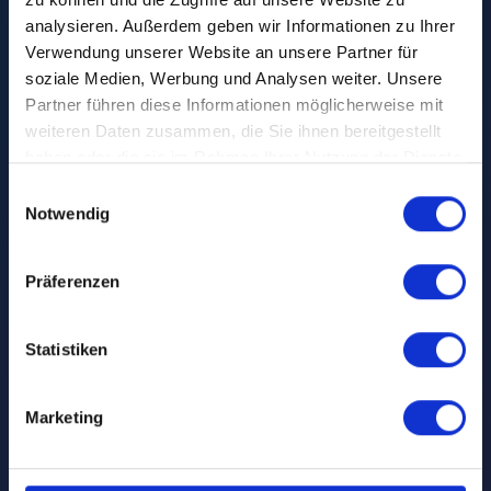
analysieren. Außerdem geben wir Informationen zu Ihrer
Verwendung unserer Website an unsere Partner für
soziale Medien, Werbung und Analysen weiter. Unsere
Mehr als nur ein
Job
.
Partner führen diese Informationen möglicherweise mit
weiteren Daten zusammen, die Sie ihnen bereitgestellt
haben oder die sie im Rahmen Ihrer Nutzung der Dienste
gesammelt haben.
Wir investieren in großartige Menschen! Du
Einwilligungsauswahl
hast bei uns die Chance, die Zukunft aktiv
Notwendig
mitzugestalten und dich mit deinen eigenen
Ideen einzubringen. Eine tiefe und dauerhafte
Präferenzen
Beziehung hat für uns die höchste Priorität:
Werde einer von uns, gemeinsam sind wir
horizoom!
Statistiken
Marketing