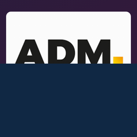
ADM - Arbeitskreis Deutscher Markt- und
Sozialforschungsinstitute e.V.
Der ADM vertritt seit 1955 als