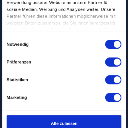
Verwendung unserer Website an unsere Partner für
19. Juni 2023
•
horizoom GmbH
soziale Medien, Werbung und Analysen weiter. Unsere
horizoom ist
Partner führen diese Informationen möglicherweise mit
weiteren Daten zusammen, die Sie ihnen bereitgestellt
Mitglied in der
haben oder die sie im Rahmen Ihrer Nutzung der Dienste
gesammelt haben.
Einwilligungsauswahl
DGOF
!
Notwendig
Präferenzen
Statistiken
Marketing
Alle zulassen