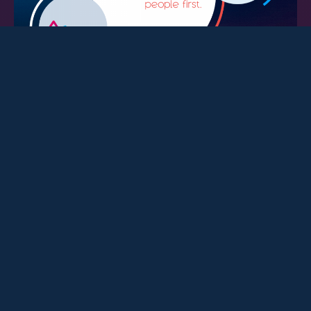
Die Panels „MyNewsPanel“, “I love
MyMedia”, “Love2say“ von Ad Alliance
verschmelzen zu zwei Panels mit über
15.000 aktiven Panelisten in Deutschland
Das Panel „DIE HÖRER“ mit über 5.000
aktiven Panelisten von RMS Radio
Marketing Service wird ab sofort von
horizoom administriert und vermarktet
Mit den genannten Partner-Panels umfasst
das Gesamtangebot der horizoom nun