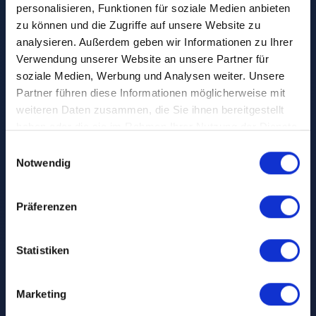
26. Februar 2024
•
personalisieren, Funktionen für soziale Medien anbieten
zu können und die Zugriffe auf unsere Website zu
Erfolgreicher
analysieren. Außerdem geben wir Informationen zu Ihrer
Ausbau
des
Verwendung unserer Website an unsere Partner für
soziale Medien, Werbung und Analysen weiter. Unsere
horizoom-Panel
-
Partner führen diese Informationen möglicherweise mit
weiteren Daten zusammen, die Sie ihnen bereitgestellt
Angebots mit
Ad
haben oder die sie im Rahmen Ihrer Nutzung der Dienste
gesammelt haben.
Einwilligungsauswahl
Alliance
und
RMS
Notwendig
Radio Marketing
Präferenzen
Service
Statistiken
Marketing