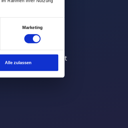
ie im Rahmen Ihrer Nutzung
.000 aktive
Marketing
riert und vermarkt
le first”-Mentalität
Alle zulassen